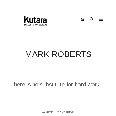
Menú pr
Buscar
Barra lateral de la ti
MARK ROBERTS
There is no substitute for hard work.
ARTÍCULO ANTERIOR