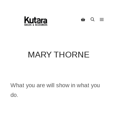
Menú pr
Buscar
Barra lateral de la ti
MARY THORNE
What you are will show in what you
do.